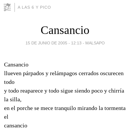
A LAS 6 Y PICO
Cansancio
15 DE JUNIO DE 2005 - 12:13
-
MALSAPO
Cansancio
llueven párpados y relámpagos cerrados oscurecen
todo
y todo reaparece y todo sigue siendo poco y chirría
la silla,
en el porche se mece tranquilo mirando la tormenta
el
cansancio